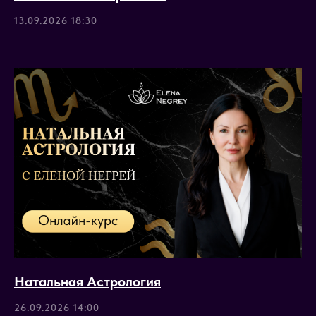
6 сентября 2026
15 900 ₽
13.09.2026 18:30
ПОДРОБНЕЕ
идет набор
3 ступень
8 недель
Курс ведет:
Анастасия
Соколова
Хорарная Астрология
Натальная Астрология
Освойте искусство получения конкретного
ответа на конкретный вопрос. Понять
26.09.2026 14:00
перспективы начинания? Выяснить исход