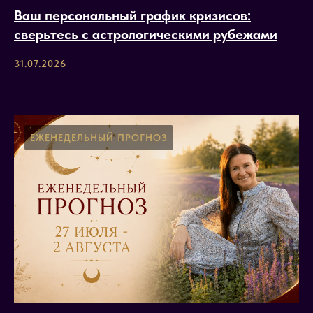
О школе
Ваш персональный график кризисов:
Астро-журнал
сверьтесь с астрологическими рубежами
31.07.2026
ЛИЦЕНЗИЯ
МИНИСТЕРСТВА
ОБРАЗОВАНИЯ
№ Л035-01218-23/00242732
ЕЖЕНЕДЕЛЬНЫЙ ПРОГНОЗ
от 14.04.2022
Сведения об образовательной организации
Политика обработки персональных данных
Договор-оферта
Согласие на обработку персональных данных