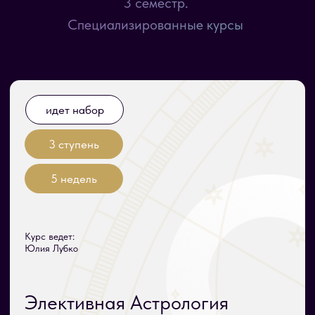
3 семестр.
Астрология профессионального
Специализированные курсы
предназначения
Строите карьеру, но не знаете как лучше?
За 4 недели вы найдете свое
профессиональное предназначение, а также
раскроете свой внутренний потенциал
и самореализацию.
Старт
18 000
₽
14 февраля 2027
от 14 900 ₽
ПОДРОБНЕЕ
идет набор
3 ступень
4 недели