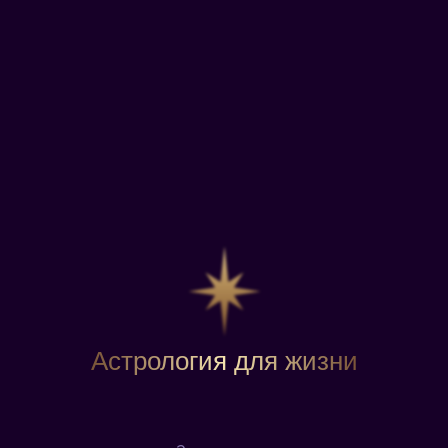
Научитесь видеть сильные стороны своего
ребенка, помогите ему обрести внутреннюю
опору и уверенность в завтрашнем дне.
Старт
14 000
₽
6 декабря 2026
12 900 ₽
ПОДРОБНЕЕ
идет набор
3 ступень
Астрология для жизни
4 недели
Курс ведет:
Анастасия Соколова,
Юлия Лубко