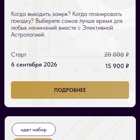
Курс ведет:
Анастасия
Соколова, Юлия
Лубко
Астрология денег
Узнайте тайны фин. планет и домов,
показатели бизнеса в Натальной карте.
Астрология открывает безграничные
денежные возможности, осталось только ими
воспользоваться.
Старт
14 000
₽
14 марта 2027
от 12 900 ₽
ПОДРОБНЕЕ