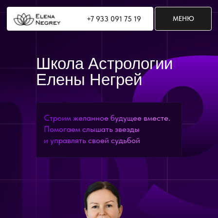
+7 933 091 75 19
+7 933 091 75 19
МЕНЮ
МЕНЮ
Школа Астрологии
Елены Негрей
Строим желанное будущее вместе.
Помогаем слышать звезды
и управлять своей судьбой