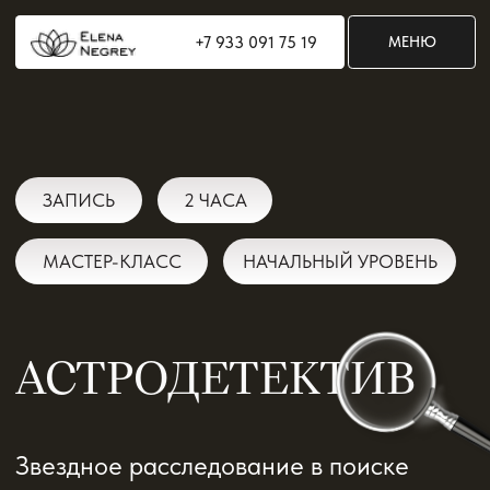
+7 933 091 75 19
+7 933 091 75 19
МЕНЮ
МЕНЮ
ЗАПИСЬ
2 ЧАСА
МАСТЕР-КЛАСС
НАЧАЛЬНЫЙ УРОВЕНЬ
АСТРОДЕТЕКТИВ
Звездное расследование в поиске
истины, которая превращает
Астрологию в остросюжетный жанр
КУПИТЬ