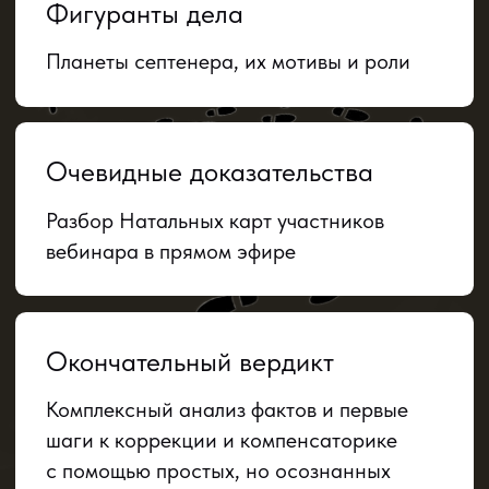
Мечтает разгадать все загадки
жизни по Натальной карте
Понимает, что подход
к изучению Астрологии имеет
важное значение
Знает, что выход за рамки
обыденности — ключ
к счастливой и наполненной
жизни
Готов раскрыть ВСЕ СВОИ
СЕКРЕТЫ