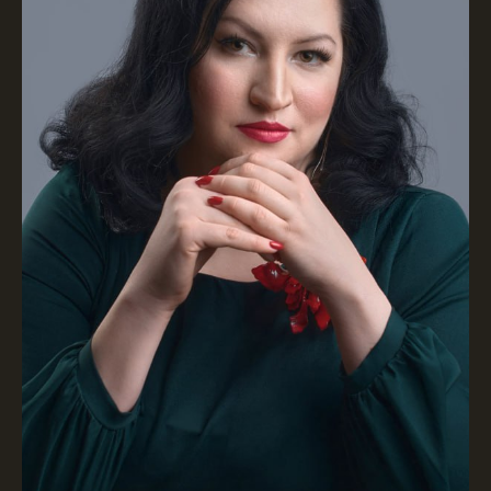
Не упустите возможность стать
лучшей версией себя.
Не бойтесь быть счастливым!
На наших курсах и вебинарах вы получите
не только теорию, но и Практические советы,
наглядные примеры и эксклюзивные авторские
знания! Присоединяйтесь к тем, кто уже
испытал на себе Астрологическую