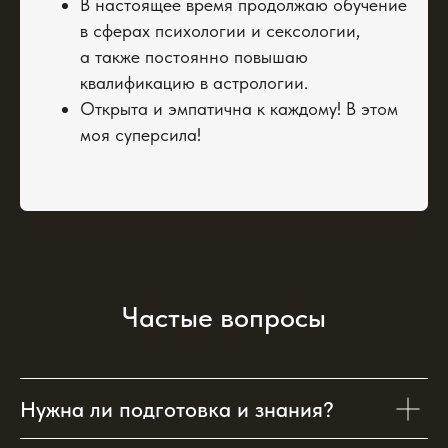
В настоящее время продолжаю обучение
в сферах психологии и сексологии,
а также постоянно повышаю
квалификацию в астрологии.
Открыта и эмпатична к каждому! В этом
моя суперсила!
Международная школа
астрологии Елены Негрей
Частые вопросы
+7 933 091 75 19 (номер для звонков)
+7 938 400-16-60 (MAX)
+7 988 354-64-64 (Telegram, Viber)
Telegram - @astroshkolanegrey
Нужна ли подготовка и знания?