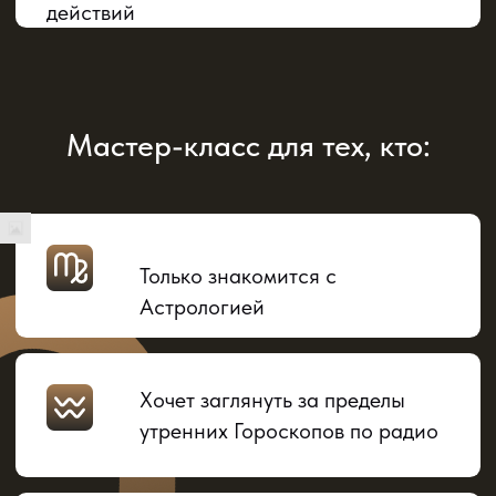
Астродетектив
2000₽
Мастер-класс для тех, кто:
КУПИТЬ
Начните расследовать главное
своей жизни вместе со мной