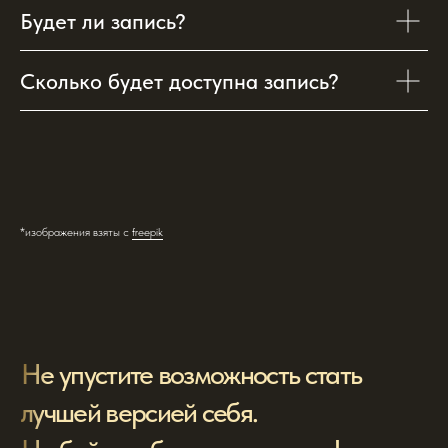
Будет ли запись?
Служба заботы
support@astrolognegrey.site
Сколько будет доступна запись?
*Упоминаемые ресурсы Instagram, Facebook,
WhatsApp принадлежат компании Meta,
признанной экстремистской на территории
Российской Федерации
*изображения взяты с
freepik
Обучение
Расписание
Видео-курсы
О школе
Астро-журнал