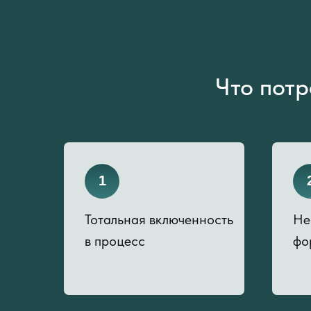
Что потр
1
Тотальная включенность
Не
в процесс
фо