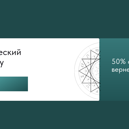
еский
у
50% 
верне