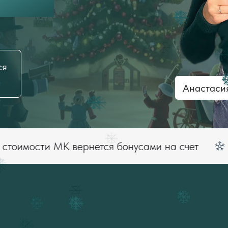
ся
Анастаси
и МК вернется бонусами на счет
«Распа