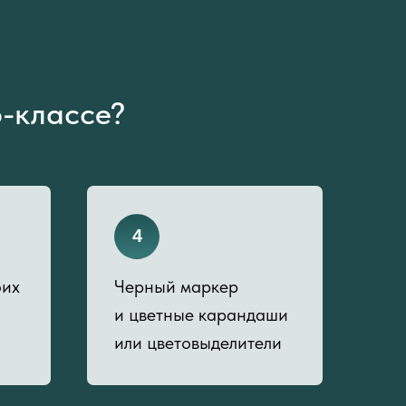
р-классе?
4
оих
Черный маркер
и цветные карандаши
или цветовыделители