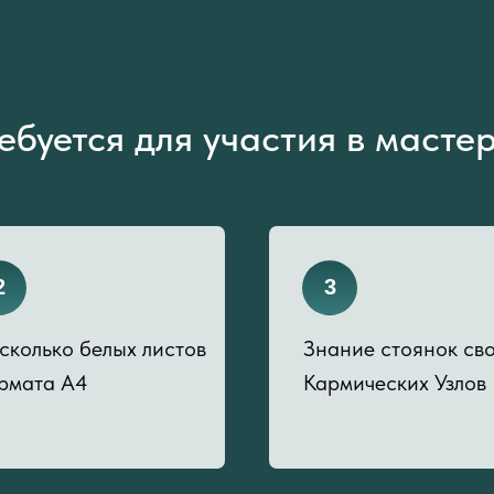
ебуется для участия в масте
2
3
сколько белых листов
Знание стоянок св
рмата А4
Кармических Узлов