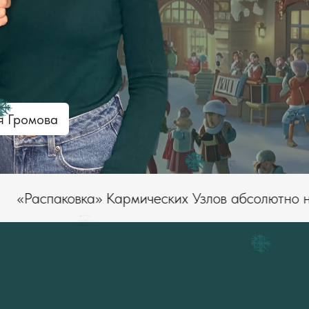
я Громова
ковка» Кармических Узлов абсолютно новым мет