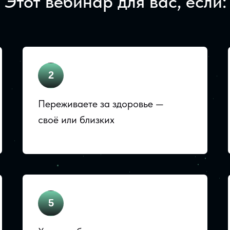
Этот вебинар для вас, если:
2
Переживаете за здоровье —
своё или близких
5