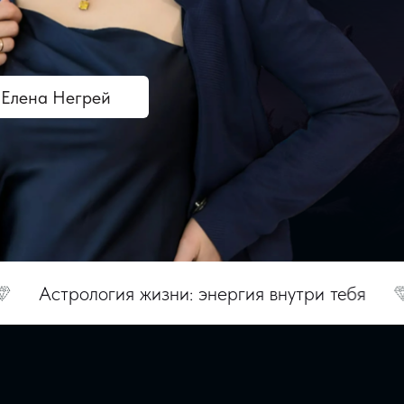
Елена Негрей
гия жизни: энергия внутри тебя
Подарки