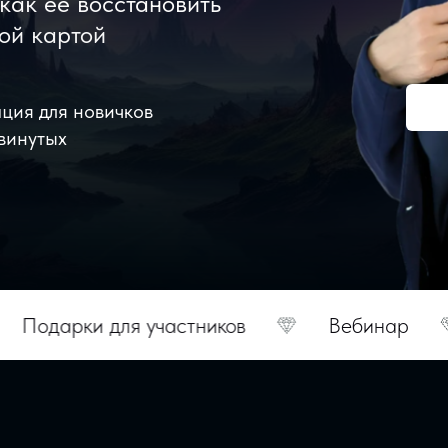
 как её восстановить
ой картой
ция для новичков
винутых
для участников
Вебинар
Астроло