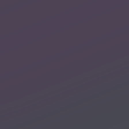
Международная школа
астрологии Елены Негрей
+7 933 091 75 19 (номер для звонков)
+7 938 400-16-60 (MAX)
+7 988 354-64-64 (Telegram, Viber)
Telegram - @astroshkolanegrey