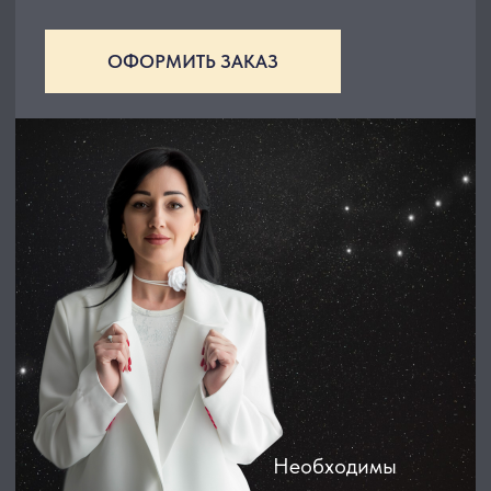
Необходимы
знания основ
Юлия Дмитренко
Натальной
Астрологии
Не упустите возможность стать
лучшей версией себя.
Не бойтесь быть счастливым!
На наших курсах и вебинарах вы получите
не только теорию, но и Практические советы,
наглядные примеры и эксклюзивные авторские