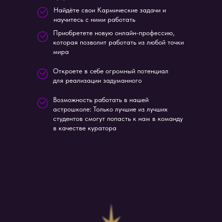
Telegram - @astroshkolanegrey
Найдёте свои Кармические задачи и
научитесь с ними работать
Приобретете новую онлайн-профессию,
Служба заботы
которая позволит работать из любой точки
мира
support@astrolognegrey.site
Откроете в себе огромный потенциал
для реализации задуманного
Возможность работать в нашей
*Упоминаемые ресурсы Instagram, Facebook,
астрошколе: Только лучшие из лучших
WhatsApp принадлежат компании Meta,
признанной экстремистской на территории
студентов смогут попасть к нам в команду
Российской Федерации
в качестве куратора
Обучение
Расписание
Видео-курсы
О школе
Астро-журнал