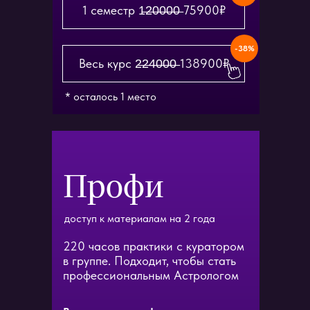
1 семестр 1̶2̶0̶0̶0̶0̶ 75900₽
-38%
Весь курс 2̶2̶4̶0̶0̶0̶ 138900₽
* осталось 1 место
Профи
доступ к материалам на 2 года
220 часов практики с куратором
в группе. Подходит, чтобы стать
профессиональным Астрологом