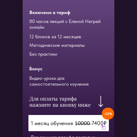
наглядные примеры и эксклюзивные авторские
знания! Присоединяйтесь к тем, кто уже
испытал на себе Астрологическую
Включено в тариф
трансформацию.
80 часов лекций с Еленой Негрей
онлайн
12 блоков за 12 месяцев
Методические материалы
Без практики
Бонус
Видео-уроки для
самостоятельного изучения
Для оплаты тарифа
нажмите на кнопку ниже
-25%
1 месяц обучения 1̶0̶0̶0̶0̶ 7400₽