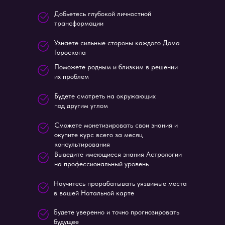
Добьетесь глубокой личностной
трансформации
Узнаете сильные стороны каждого Дома
Гороскопа
Поможете родным и близким в решении
их проблем
Будете смотреть на окружающих
под другим углом
Сможете монетизировать свои знания и
окупите курс всего за месяц
консультирования
Выведите имеющиеся знания Астрологии
Международная школа
на профессиональный уровень
астрологии Елены Негрей
Научитесь прорабатывать уязвимые места
+7 933 091 75 19 (номер для звонков)
в вашей Натальной карте
+7 938 400-16-60 (MAX)
Будете уверенно и точно прогнозировать
+7 988 354-64-64 (Telegram, Viber)
будущее