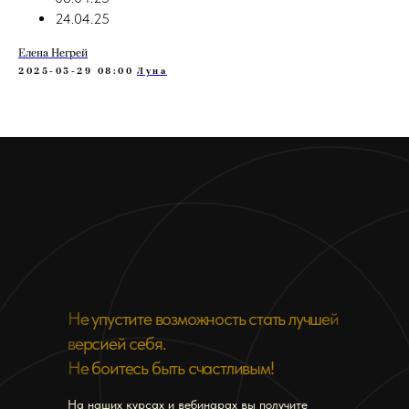
24.04.25
Елена Негрей
2025-03-29 08:00
Луна
Международная школа
астрологии Елены Негрей
+7 988 354 64 64
Служба заботы
Не упустите возможность стать лучшей
support@astrolognegrey.site
версией себя.
Не боитесь быть счастливым!
На наших курсах и вебинарах вы получите