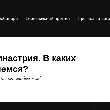
Вебинары
Еженедельный прогноз
Прогноз на сег
настрия. В каких
яемся?
еров мы влюбляемся?