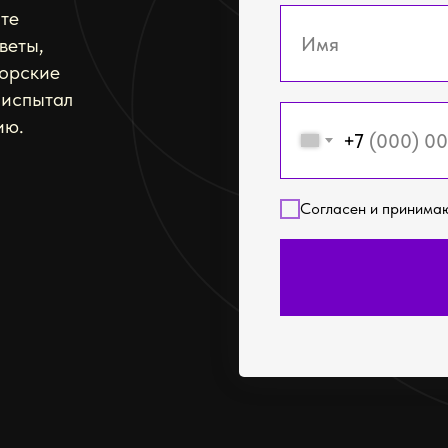
те
веты,
торские
 испытал
ию.
+7
Согласен и принима