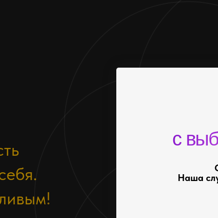
с вы
сть
себя.
Наша слу
тливым!