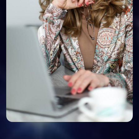
*Упоминаемые ресурсы Instagram, Facebook,
WhatsApp принадлежат компании Meta,
признанной экстремистской на территории
Российской Федерации
Обучение
Расписание
Видео-курсы
О школе
Астро-журнал
ЛИЦЕНЗИЯ
МИНИСТЕРСТВА
ОБРАЗОВАНИЯ
№ Л035-01218-23/00242732
от 14.04.2022