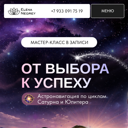
+7 933 091 75 19
+7 933 091 75 19
МЕНЮ
МЕНЮ
МАСТЕР-КЛАСС В ЗАПИСИ
ОТ ВЫБОРА
К УСПЕХУ
Астронавигация по циклам
Сатурна и Юпитера