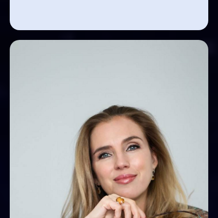
Международная школа
астрологии Елены Негрей
+7 933 091 75 19 (номер для звонков)
+7 938 400-16-60 (MAX)
+7 988 354-64-64 (Telegram, Viber)
Telegram - @astroshkolanegrey
Служба заботы
support@astrolognegrey.site