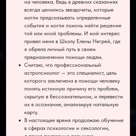
на человека. Ведь в древних сказаниях
всегда ценились звездочеты, которые
могли предсказывать определенные
события и могли помочь найти решение
той или иной проблемы. И мой интерес
Не упустите возможность стать
привел меня в Школу Елены Негрей, где
лучшей версией себя.
я обрела личный путь в своем
Не бойтесь быть счастливым!
предназначении помощи людям.
На наших курсах и вебинарах вы получите
Считаю, что профессиональный
не только теорию, но и Практические советы,
астропсихолог — это специалист, цель
наглядные примеры и эксклюзивные авторские
которого заключена в помощи человеку
знания! Присоединяйтесь к тем, кто уже
испытал на себе Астрологическую
понять истинную причину его проблем,
трансформацию.
скрытую в бессознательном, и перевести
их в осознание, анализируя натальную
карту.
В настоящее время продолжаю обучение
в сферах психологии и сексологии,
а также постоянно повышаю